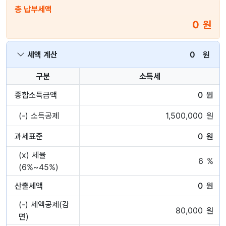
총 납부세액
원
세액 계산
0
원
구분
소득세
종합소득금액
원
(-) 소득공제
원
과세표준
원
(x) 세율
%
(6%~45%)
산출세액
원
(-) 세액공제(감
원
면)