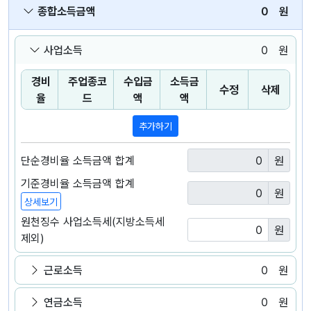
종합소득금액
0
원
사업소득
0
원
경비
주업종코
수입금
소득금
수정
삭제
율
드
액
액
추가하기
단순경비율 소득금액 합계
원
기준경비율 소득금액 합계
원
상세보기
원천징수 사업소득세(지방소득세
원
제외)
근로소득
0
원
연금소득
0
원