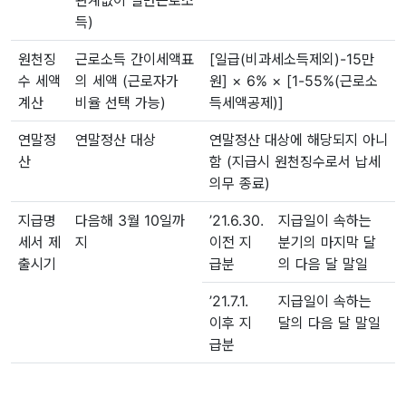
득)
원천징
근로소득 간이세액표
[일급(비과세소득제외)-15만
수 세액
의 세액 (근로자가
원] × 6% × [1-55%(근로소
계산
비율 선택 가능)
득세액공제)]
연말정
연말정산 대상
연말정산 대상에 해당되지 아니
산
함 (지급시 원천징수로서 납세
의무 종료)
지급명
다음해 3월 10일까
’21.6.30.
지급일이 속하는
세서 제
지
이전 지
분기의 마지막 달
출시기
급분
의 다음 달 말일
’21.7.1.
지급일이 속하는
이후 지
달의 다음 달 말일
급분